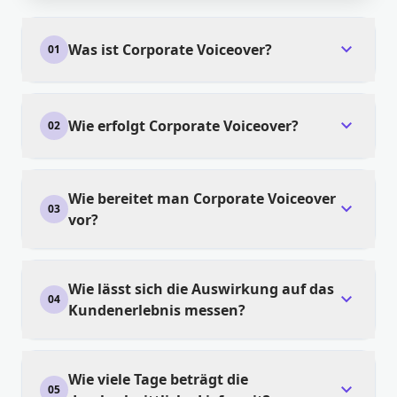
expand_more
Was ist Corporate Voiceover?
01
expand_more
Wie erfolgt Corporate Voiceover?
02
Wie bereitet man Corporate Voiceover
expand_more
03
vor?
Wie lässt sich die Auswirkung auf das
expand_more
04
Kundenerlebnis messen?
Wie viele Tage beträgt die
expand_more
05