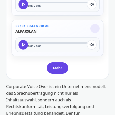
play_arrow
0:00 / 0:00
ERKEK SESLENDIRME
graphic_eq
ALPARSLAN
play_arrow
0:00 / 0:00
Mehr
Corporate Voice Over ist ein Unternehmensmodell,
das Sprachübertragung nicht nur als
Inhaltsauswahl, sondern auch als
Rechtskonformität, Leistungsverfolgung und
Erlebnisgestaltung behandelt. Der für