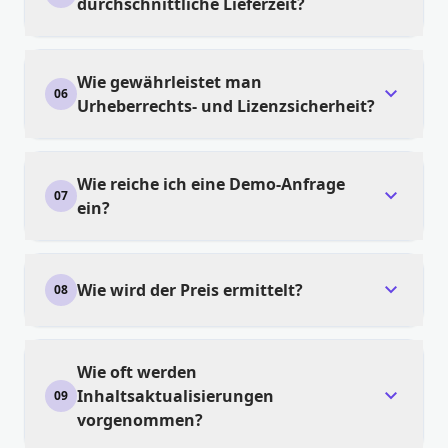
durchschnittliche Lieferzeit?
Wie gewährleistet man
expand_more
06
Urheberrechts- und Lizenzsicherheit?
Wie reiche ich eine Demo-Anfrage
expand_more
07
ein?
expand_more
Wie wird der Preis ermittelt?
08
Wie oft werden
expand_more
Inhaltsaktualisierungen
09
vorgenommen?