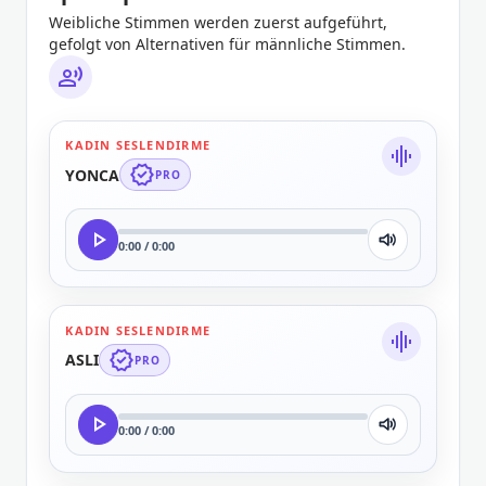
Weibliche Stimmen werden zuerst aufgeführt,
gefolgt von Alternativen für männliche Stimmen.
record_voice_over
KADIN SESLENDIRME
graphic_eq
verified
YONCA
PRO
play_arrow
0:00 / 0:00
KADIN SESLENDIRME
graphic_eq
verified
ASLI
PRO
play_arrow
0:00 / 0:00