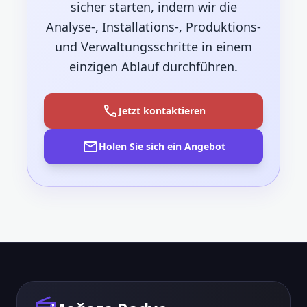
sicher starten, indem wir die
Analyse-, Installations-, Produktions-
und Verwaltungsschritte in einem
einzigen Ablauf durchführen.
call
Jetzt kontaktieren
mail
Holen Sie sich ein Angebot