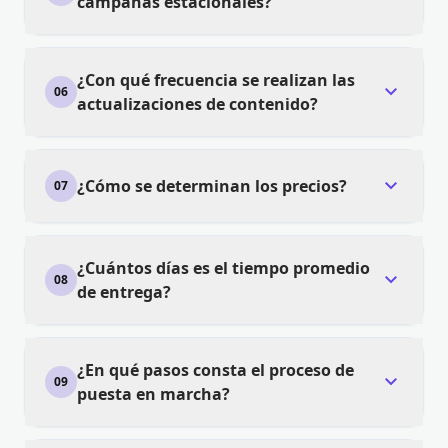
campañas estacionales?
¿Con qué frecuencia se realizan las
expand_more
06
actualizaciones de contenido?
expand_more
¿Cómo se determinan los precios?
07
¿Cuántos días es el tiempo promedio
expand_more
08
de entrega?
¿En qué pasos consta el proceso de
expand_more
09
puesta en marcha?