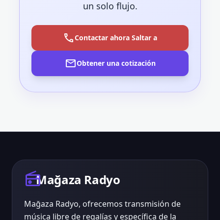
un solo flujo.
call
Contactar ahora Saltar a
mail
Obtener una cotización
radio
Mağaza Radyo
Mağaza Radyo, ofrecemos transmisión de
música libre de regalías y específica de la