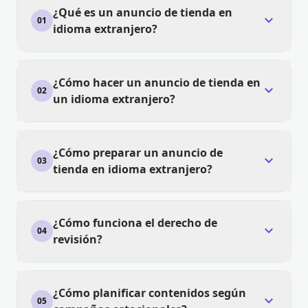
¿Qué es un anuncio de tienda en
expand_more
01
idioma extranjero?
¿Cómo hacer un anuncio de tienda en
expand_more
02
un idioma extranjero?
¿Cómo preparar un anuncio de
expand_more
03
tienda en idioma extranjero?
¿Cómo funciona el derecho de
expand_more
04
revisión?
¿Cómo planificar contenidos según
expand_more
05