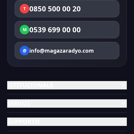
0850 500 00 20
T
0539 699 00 00
M
info@magazaradyo.com
@
ISTITUZIONALE
expand_more
SERVIZI
expand_more
SUPPORTO
expand_more