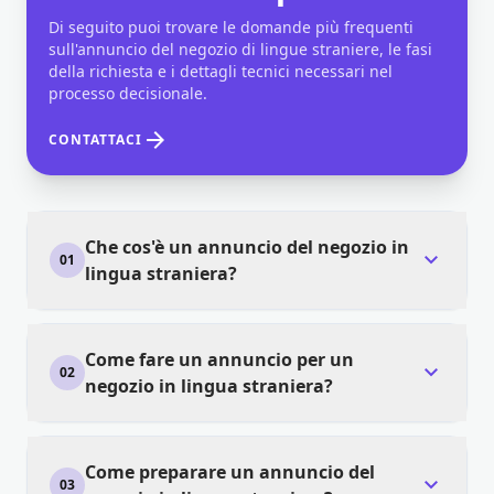
Di seguito puoi trovare le domande più frequenti
sull'annuncio del negozio di lingue straniere, le fasi
della richiesta e i dettagli tecnici necessari nel
processo decisionale.
arrow_forward
CONTATTACI
Che cos'è un annuncio del negozio in
expand_more
01
lingua straniera?
Come fare un annuncio per un
expand_more
02
negozio in lingua straniera?
Come preparare un annuncio del
expand_more
03