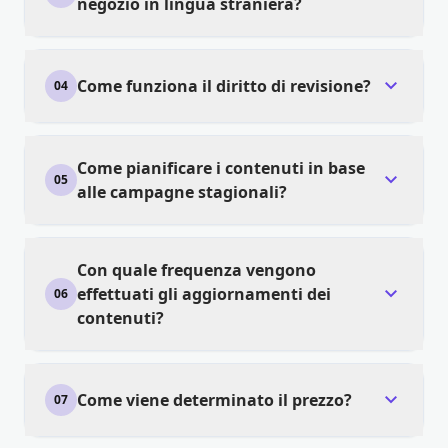
negozio in lingua straniera?
expand_more
Come funziona il diritto di revisione?
04
Come pianificare i contenuti in base
expand_more
05
alle campagne stagionali?
Con quale frequenza vengono
expand_more
effettuati gli aggiornamenti dei
06
contenuti?
expand_more
Come viene determinato il prezzo?
07