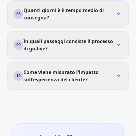
Quanti giorni è il tempo medio di
expand_more
08
consegna?
In quali passaggi consiste il processo
expand_more
09
di go-live?
Come viene misurato l'impatto
expand_more
10
sull'esperienza del cliente?